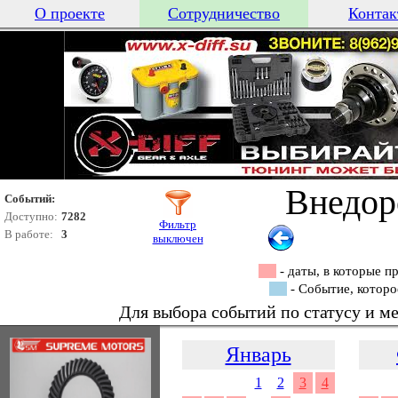
О проекте
Сотрудничество
Контак
Внедор
Событий:
Доступно:
7282
Фильтр
В работе:
3
выключен
- даты, в которые 
- Событие, которо
Для выбора событий по статусу и м
Январь
1
2
3
4