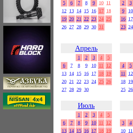
5
6
7
8
9
10
11
2
3
12
13
14
15
16
17
18
9
10
19
20
21
22
23
24
25
16
17
26
27
28
29
30
31
23
24
Апрель
1
2
3
4
5
6
7
8
9
10
11
12
4
5
13
14
15
16
17
18
19
11
12
20
21
22
23
24
25
26
18
19
27
28
29
30
25
26
Июль
1
2
3
4
5
6
7
8
9
10
11
12
3
4
13
14
15
16
17
18
19
10
11