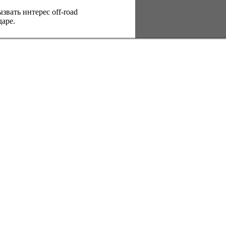
вать интерес оff-road
аре.