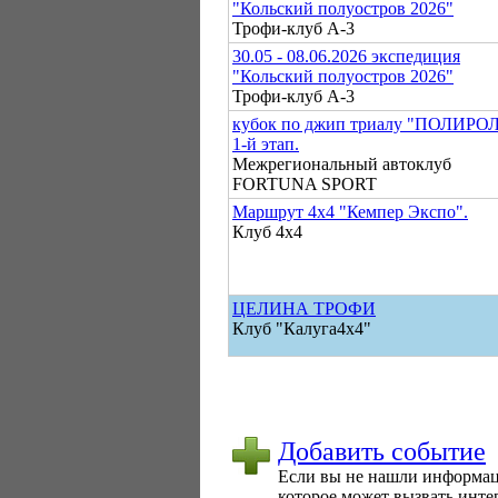
"Кольский полуостров 2026"
Трофи-клуб А-3
30.05 - 08.06.2026 экспедиция
"Кольский полуостров 2026"
Трофи-клуб А-3
кубок по джип триалу "ПОЛИРО
1-й этап.
Межрегиональный автоклуб
FORTUNA SPORT
Маршрут 4х4 "Кемпер Экспо".
Клуб 4х4
ЦЕЛИНА ТРОФИ
Клуб "Калуга4х4"
Добавить событие
Если вы не нашли информаци
которое может вызвать интер