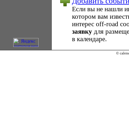
Добавить событ
Если вы не нашли 
котором вам извест
интерес оff-road с
заявку
для размеще
в календаре.
© calend