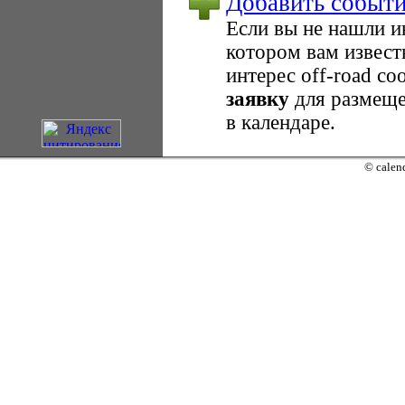
Добавить событ
Если вы не нашли 
котором вам извест
интерес оff-road с
заявку
для размеще
в календаре.
© calend