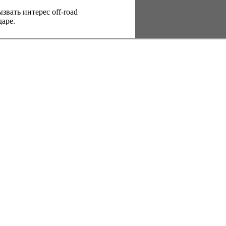
вать интерес оff-road
аре.