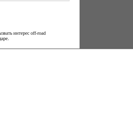
вать интерес оff-road
аре.