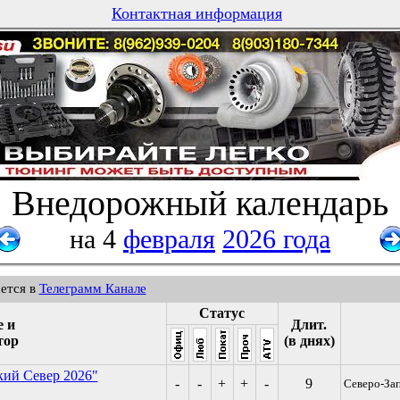
Контактная информация
Внедорожный календарь
на 4
февраля
2026 года
ется в
Телеграмм Канале
Статус
е и
Длит.
тор
(в днях)
кий Север 2026"
-
-
+
+
-
9
Северо-Зап