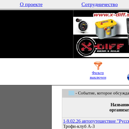
О проекте
Сотрудничество
Фильтр
выключен
- Событие, которое обсужда
Названи
организа
1-9.02.26 автопутешествие "Русс
Трофи-клуб А-3