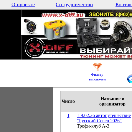
О проекте
Сотрудничество
Контак
Фильтр
выключен
Название и
Число
организатор
1
1-9.02.26 автопутешествие
"Русский Север 2026"
Трофи-клуб А-3