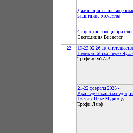
Джип спринт посвященны
защитника отечества.
Старицкое кольцо приклю
Экспедиция Внедорог
22
19-23.02.26 автопутешеств
Великий Устюг через Чухл
Трофи-клуб А-3
21-22 февраля 2026 -
Краеведческая Экспедиция
Гости к Илье Муромцу"
Трофи-Лайф