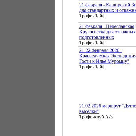
21 февраля - Каширский Зи
для стандартных и отважн
Трофи-Лайф
21 февраля - Переславская
Кругосветка для отважных
подготовленных
Трофи-Лайф
21-22 февраля 2026 -
Краеведческая Экспедиция
Гости к Илье Муромцу"
Трофи-Лайф
21.02.2026 маршрут "Дятл
выселки"
Трофи-клуб А-3