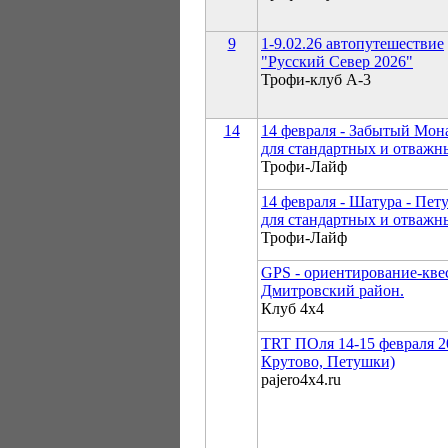
9
1-9.02.26 автопутешествие
"Русский Север 2026"
Трофи-клуб А-3
14
14 февраля - Забытый Мон
для стандартных и отважн
Трофи-Лайф
14 февраля - Шатура - Пе
для стандартных и отважн
Трофи-Лайф
GPS - ориентирование-кве
Дмитровский район.
Клуб 4х4
TRT ПОля 14-15 февраля 20
Крутово, Петушки)
pajero4x4.ru