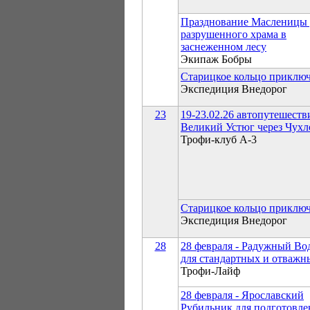
Празднование Масленицы 
разрушенного храма в
заснеженном лесу
Экипаж Бобры
Старицкое кольцо приклю
Экспедиция Внедорог
23
19-23.02.26 автопутешеств
Великий Устюг через Чухл
Трофи-клуб А-3
Старицкое кольцо приклю
Экспедиция Внедорог
28
28 февраля - Радужный Во
для стандартных и отважн
Трофи-Лайф
28 февраля - Ярославский
Рубильник для подготовл