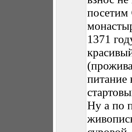
посетим
монастыр
1371 год
красивы
(прожива
питание 
стартовы
Ну а по 
живописн
суровой,