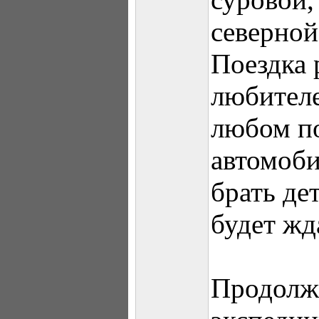
северной
Поездка 
любителе
любом п
автомоби
брать де
будет жд
Продолж