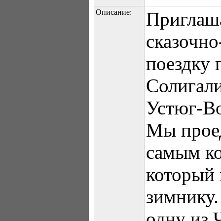
Описание:
Приглаш
сказочно
поездку 
Солигал
Устюг-Во
Мы прое
самым ко
который 
зимнику.
одну из 