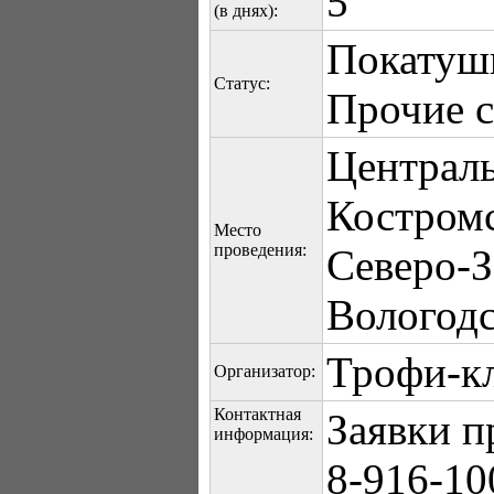
5
(в днях):
Покатуш
Статус:
Прочие 
Централ
Костромс
Место
проведения:
Северо-
Вологодс
Трофи-к
Организатор:
Контактная
Заявки п
информация:
8-916-10