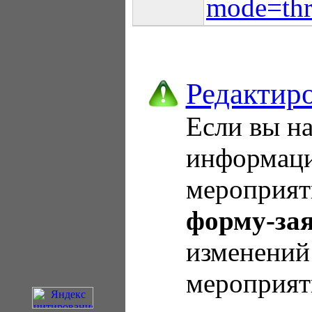
mode=thr
Редактир
Если вы н
информаци
мероприят
форму-за
изменений
мероприят