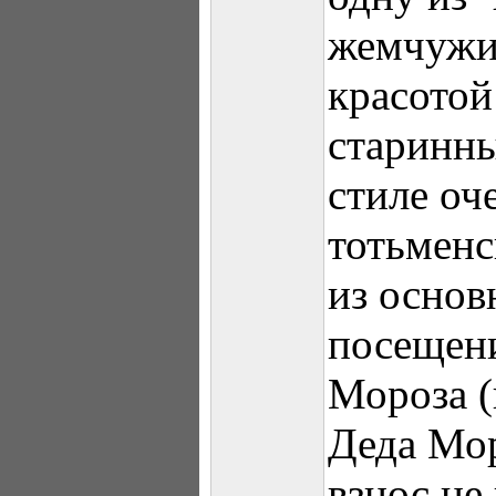
жемчужи
красотой
старинны
стиле оч
тотьменс
из основ
посещен
Мороза 
Деда Мор
взнос не 