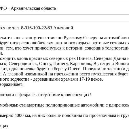
ФО - Архангельская область
я по тел. 8-916-100-22-63 Анатолий
кательное автопутешествие по Русскому Северу на автомобилях 
удет интересно любителям активного отдыха, которые готовы ех
, тем, кто хочет прикоснуться к истории, совершив телепортаци
и.
оходить вдоль красивых северных рек Пинега, Северная Двина и
ск, Северодвинск, Онегу, Пинегу, Каргополь, Вытегру и Волог
лит, одна ночевка будет на берегу Онеги. Проедем по таежным д
м. А главной изюминкой на протяжении всего путешествия будет
ного зодчества - деревянными храмами 17-19 веков.
вораживает!
оездки в феврале - отсутствие кровососущих!
омобилям: стандартные полноприводные автомобили с клиренсом 
мерно 4000 км, из них больше половины по проселочным и гру
ицах.