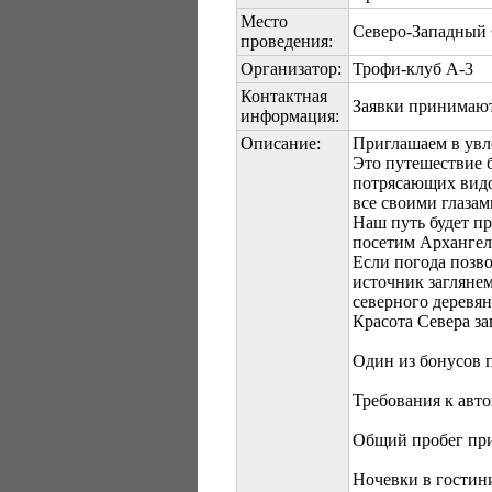
Место
Северо-Западный 
проведения:
Организатор:
Трофи-клуб А-3
Контактная
Заявки принимаютс
информация:
Описание:
Приглашаем в увле
Это путешествие б
потрясающих видов
все своими глазам
Наш путь будет пр
посетим Архангель
Если погода позво
источник загляне
северного деревян
Красота Севера за
Один из бонусов п
Требования к авт
Общий пробег при
Ночевки в гостин