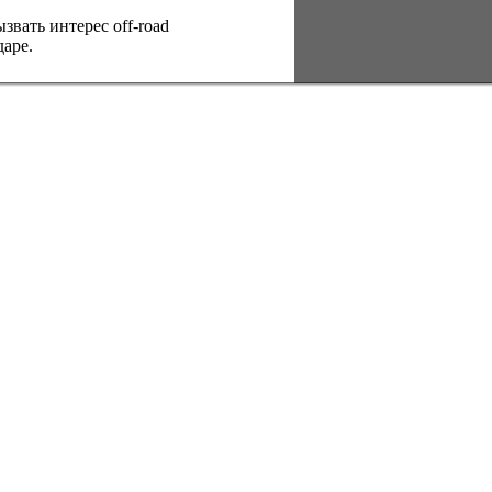
вать интерес оff-road
аре.