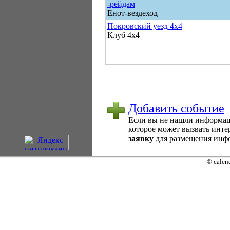
-рейдам
Енот-вездеход
Покровский уезд 4х4
Клуб 4х4
Добавить событие
Если вы не нашли информаци
которое может вызвать интер
заявку
для размещения инфо
© calend