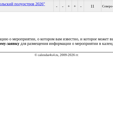
Кольский полуостров 2026"
-
-
+
+
-
11
Северо
ию о мероприятии, о котором вам известно, и которое может выз
рму-заявку
для размещения информации о мероприятии в календ
© calendar4x4.ru, 2009-2026 гг.