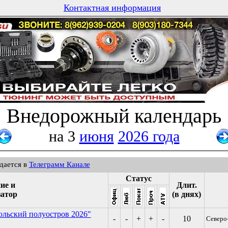
Контактная информация
Внедорожный календарь
на 3
июня
2026 года
дается в
Телеграмм Канале
Статус
ие и
Длит.
затор
(в днях)
Кольский полуостров 2026"
-
-
+
+
-
10
Северо