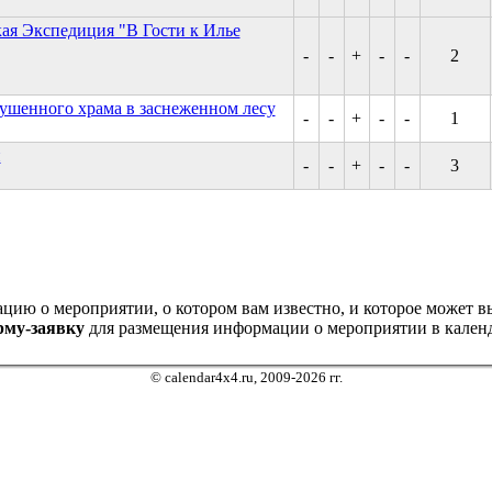
кая Экспедиция "В Гости к Илье
-
-
+
-
-
2
ушенного храма в заснеженном лесу
-
-
+
-
-
1
й
-
-
+
-
-
3
ию о мероприятии, о котором вам известно, и которое может выз
рму-заявку
для размещения информации о мероприятии в календ
© calendar4x4.ru, 2009-2026 гг.