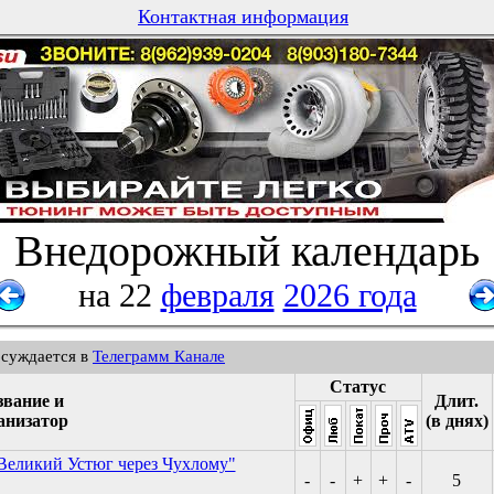
Контактная информация
Внедорожный календарь
на 22
февраля
2026 года
бсуждается в
Телеграмм Канале
Статус
звание и
Длит.
анизатор
(в днях)
 Великий Устюг через Чухлому"
-
-
+
+
-
5