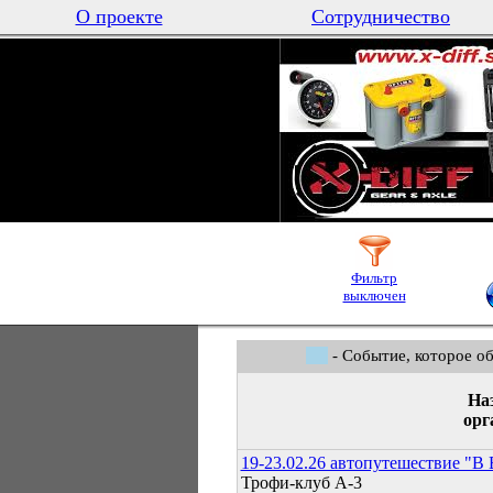
О проекте
Сотрудничество
Фильтр
выключен
- Событие, которое о
На
орг
19-23.02.26 автопутешествие "В
Трофи-клуб А-3