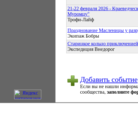
21-22 февраля 2026 - Краеведчес
Муромцу"
Трофи-Лайф
Празднование Масленицы у разр
Экипаж Бобры
Старицкое кольцо приключение
Экспедиция Внедорог
Добавить событие
Если вы не нашли информац
сообщества,
заполните фо