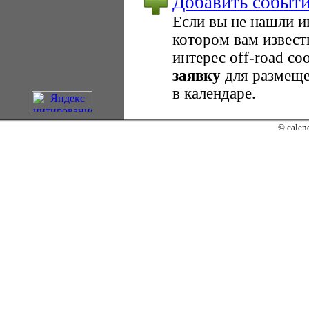
Добавить событ
Если вы не нашли 
котором вам извест
интерес оff-road с
заявку
для размеще
в календаре.
© calend