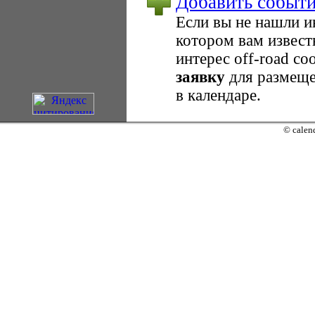
Добавить событ
Если вы не нашли 
котором вам извест
интерес оff-road с
заявку
для размеще
в календаре.
© calend