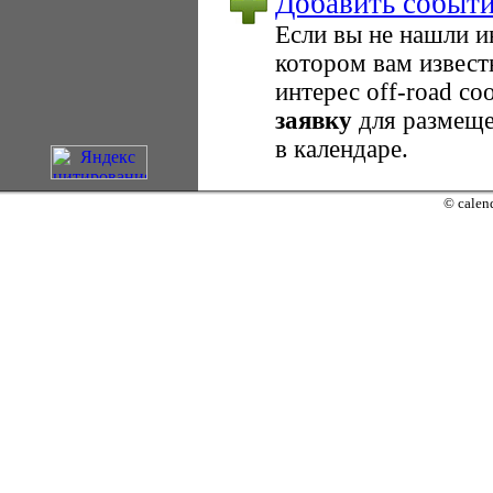
Добавить событ
Если вы не нашли 
котором вам извест
интерес оff-road с
заявку
для размеще
в календаре.
© calend