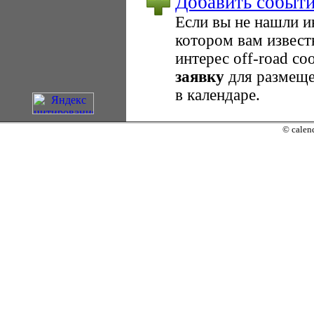
Добавить событ
Если вы не нашли 
котором вам извест
интерес оff-road с
заявку
для размеще
в календаре.
© calend