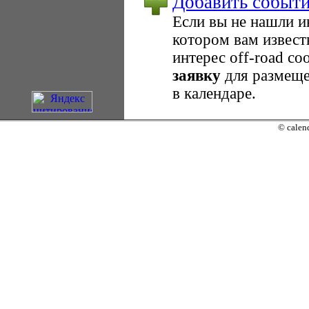
Добавить событ
Если вы не нашли 
котором вам извест
интерес оff-road с
заявку
для размеще
в календаре.
© calend