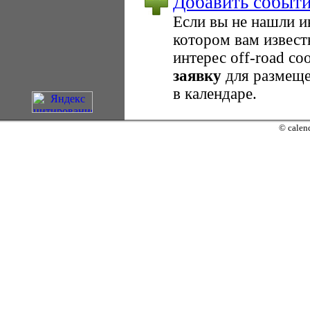
Добавить событ
Если вы не нашли 
котором вам извест
интерес оff-road с
заявку
для размеще
в календаре.
© calend