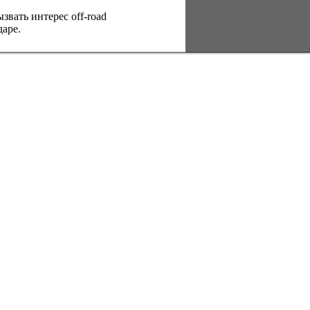
вать интерес оff-road
аре.