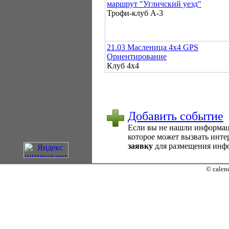
маршрут "Угличский уезд"
Трофи-клуб А-3
21.03 Масленица 4х4 GPS
Ориентирование
Клуб 4х4
Добавить событие
Если вы не нашли информаци
которое может вызвать интер
заявку
для размещения инфо
© calend