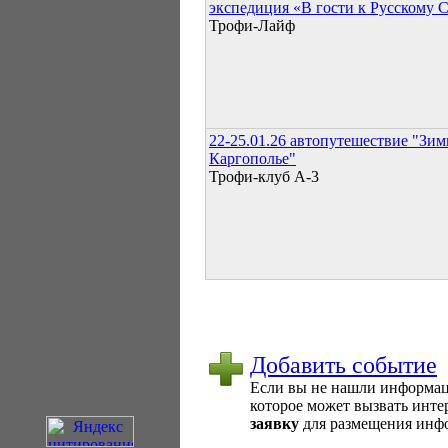
экспедиция «В гости к Русскому 
Трофи-Лайф
22-25.01.26 автопутешествие "Зим
Каргополье"
Трофи-клуб А-3
Добавить событие
Если вы не нашли информаци
которое может вызвать интер
заявку
для размещения инфо