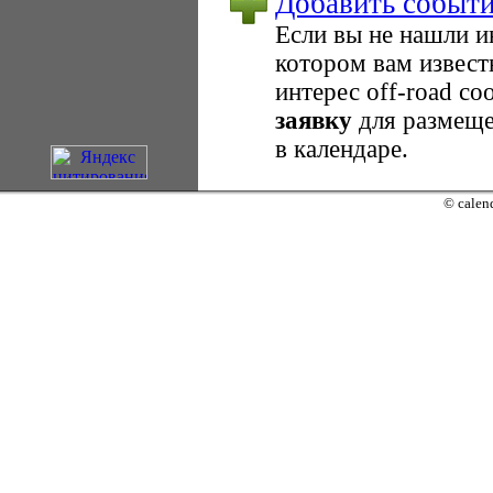
Добавить событ
Если вы не нашли 
котором вам извест
интерес оff-road с
заявку
для размеще
в календаре.
© calend