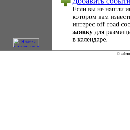
Добавить событ
Если вы не нашли 
котором вам извест
интерес оff-road с
заявку
для размеще
в календаре.
© calend