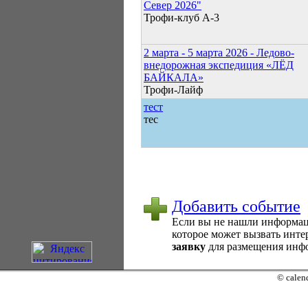
Север 2026"
Трофи-клуб А-3
2 марта - 5 марта 2026 - Ледово-
внедорожная экспедиция «ЛЁД
БАЙКАЛА»
Трофи-Лайф
тест
тес
Добавить событие
Если вы не нашли информаци
которое может вызвать интер
заявку
для размещения инфо
© calend