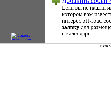
Добавить событ
Если вы не нашли 
котором вам извест
интерес оff-road с
заявку
для размеще
в календаре.
© calend