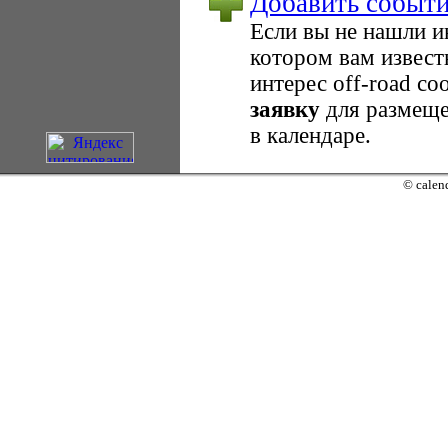
Добавить событ
Если вы не нашли 
котором вам извест
интерес оff-road с
заявку
для размеще
в календаре.
© calend