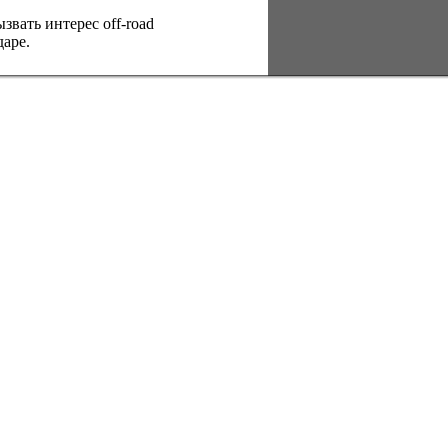
вать интерес оff-road
аре.