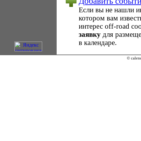
Добавить событ
Если вы не нашли 
котором вам извест
интерес оff-road с
заявку
для размеще
в календаре.
© calend