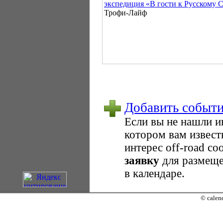
экспедиция «В гости к Русскому 
Трофи-Лайф
Добавить событ
Если вы не нашли 
котором вам извест
интерес оff-road с
заявку
для размеще
в календаре.
© calend