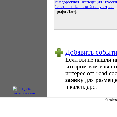
Внедорожная Экспедиция "Русск
Север!" на Кольский полуостров
Трофи-Лайф
Добавить событ
Если вы не нашли 
котором вам извест
интерес оff-road с
заявку
для размеще
в календаре.
© calend