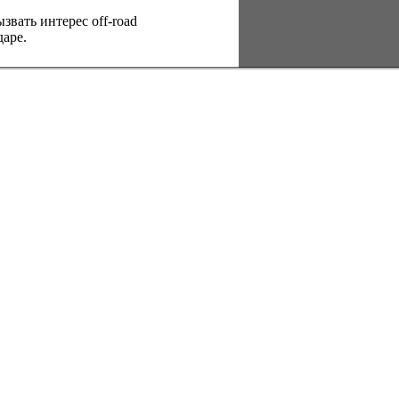
вать интерес оff-road
аре.