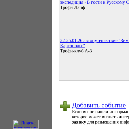
экспедиция «В гости к Русскому 
Трофи-Лайф
22-25.01.26 автопутешествие "Зим
Каргополье"
Трофи-клуб А-3
Добавить событие
Если вы не нашли информаци
которое может вызвать интер
заявку
для размещения инфо