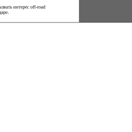
вать интерес оff-road
аре.