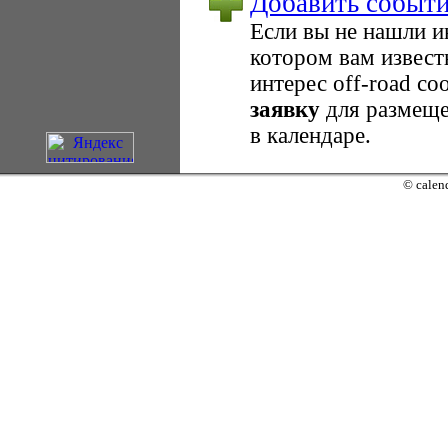
Добавить событ
Если вы не нашли 
котором вам извест
интерес оff-road с
заявку
для размеще
в календаре.
© calend