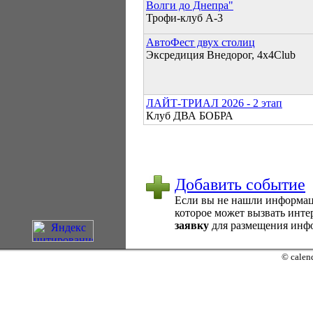
Волги до Днепра"
Трофи-клуб А-3
АвтоФест двух столиц
Эксредиция Внедорог, 4x4Club
ЛАЙТ-ТРИАЛ 2026 - 2 этап
Клуб ДВА БОБРА
Добавить событие
Если вы не нашли информаци
которое может вызвать интер
заявку
для размещения инфо
© calend