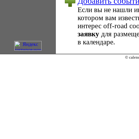
Добавить событ
Если вы не нашли 
котором вам извест
интерес оff-road с
заявку
для размеще
в календаре.
© calend