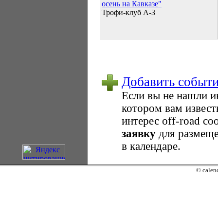
осень на Кавказе"
Трофи-клуб А-3
Добавить событ
Если вы не нашли 
котором вам извест
интерес оff-road с
заявку
для размеще
в календаре.
© calend