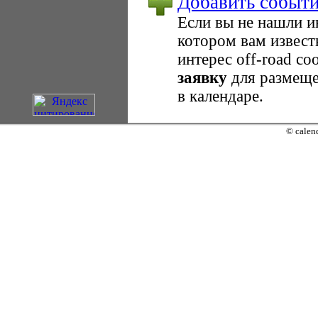
Добавить событ
Если вы не нашли 
котором вам извест
интерес оff-road с
заявку
для размеще
в календаре.
© calend