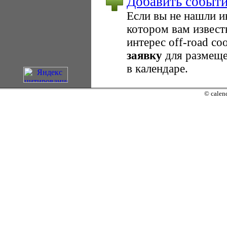
Добавить событ
Если вы не нашли 
котором вам извест
интерес оff-road с
заявку
для размеще
в календаре.
© calend