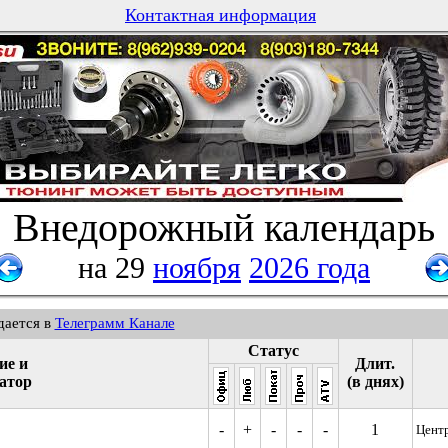
Контактная информация
Внедорожный календарь
на 29
ноября
2026 года
дается в
Телеграмм Канале
Статус
ие и
Длит.
атор
(в днях)
-
+
-
-
-
1
Центр