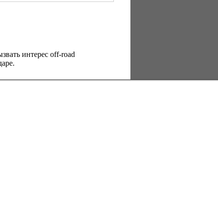
вать интерес оff-road
аре.