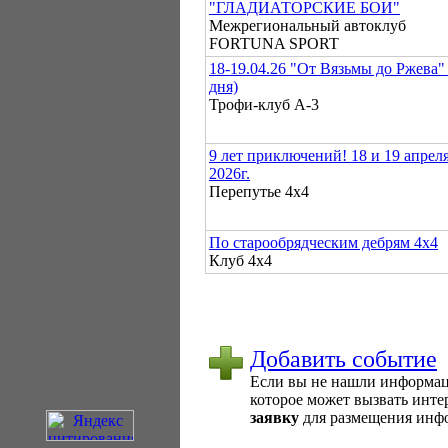
"ГЛАДИАТОРСКИЕ БОИ"
Межрегиональный автоклуб
FORTUNA SPORT
18-19.04.26 "От Вязьмы до Ржева" 
дня)
Трофи-клуб А-3
9 лет приключений! 18 и 19 апрел
2026г.
Перепутье 4х4
По старообрядческим дебрям 4х4
Клуб 4х4
Добавить событие
Если вы не нашли информаци
которое может вызвать интер
заявку
для размещения инфо