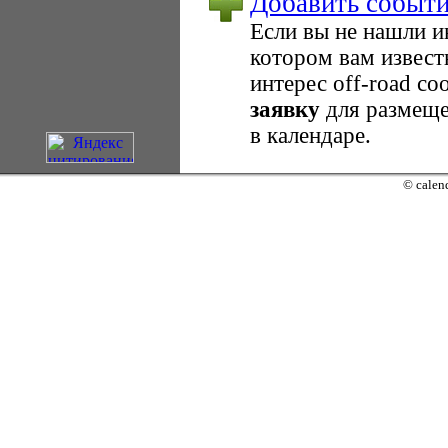
Добавить событ
Если вы не нашли 
котором вам извест
интерес оff-road с
заявку
для размеще
в календаре.
© calend