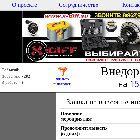
О проекте
Сотрудничество
Контак
Внедор
Событий:
Доступно:
7282
Фильтр
на
15
В работе:
3
выключен
Заявка на внесение и
Название
мероприятия:
Продолжительность
(в днях):