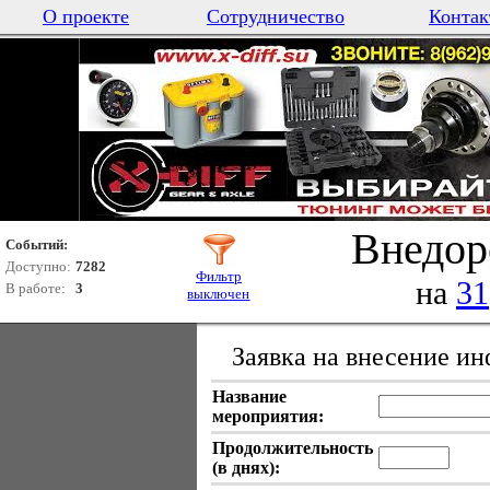
О проекте
Сотрудничество
Контак
Внедор
Событий:
Доступно:
7282
Фильтр
на
31
В работе:
3
выключен
Заявка на внесение и
Название
мероприятия:
Продолжительность
(в днях):