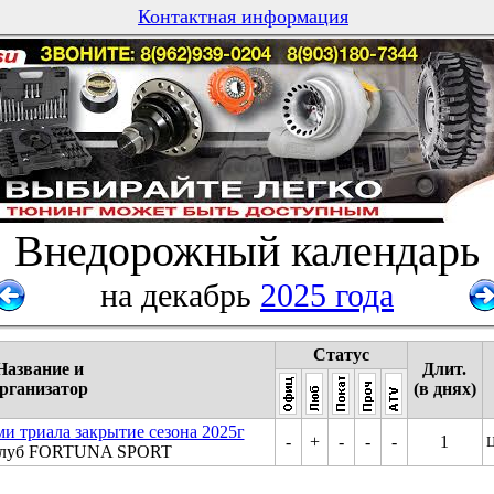
Контактная информация
Внедорожный календарь
на декабрь
2025 года
Статус
Название и
Длит.
рганизатор
(в днях)
и триала закрытие сезона 2025г
-
+
-
-
-
1
Ц
клуб FORTUNA SPORT