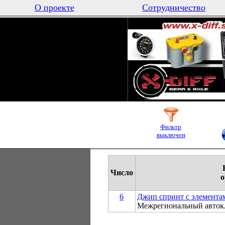
О проекте
Сотрудничество
Фильтр
выключен
Число
о
6
Джип спринт с элементам
Межрегиональный авто