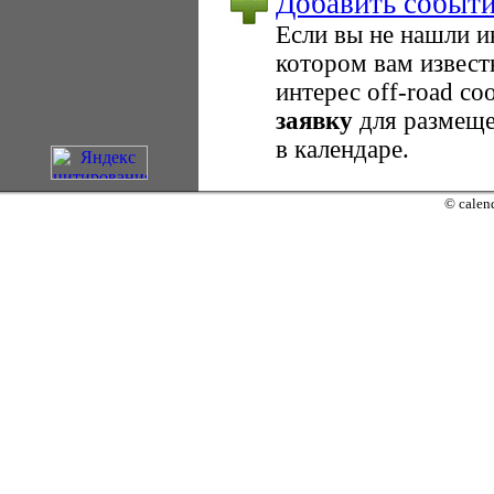
Добавить событ
Если вы не нашли 
котором вам извест
интерес оff-road с
заявку
для размеще
в календаре.
© calend