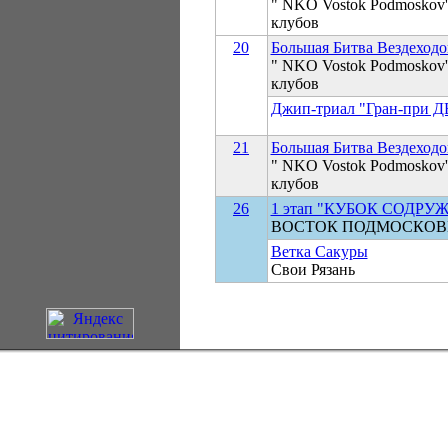
" NKO Vostok Podmoskov'ya
клубов
20
Большая Битва Вездеходо
" NKO Vostok Podmoskov'ya
клубов
Джип-триал "Гран-при ДВ
21
Большая Битва Вездеходо
" NKO Vostok Podmoskov'ya
клубов
26
1 этап "КУБОК СОДРУ
ВОСТОК ПОДМОСКОВ
Ветка Сакуры
Свои Рязань