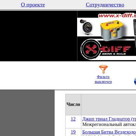
О проекте
Сотрудничество
Фильтр
выключен
Число
12
Джип триал Гладиатор (т
Межрегиональный авто
19
Большая Битва Вездеходо