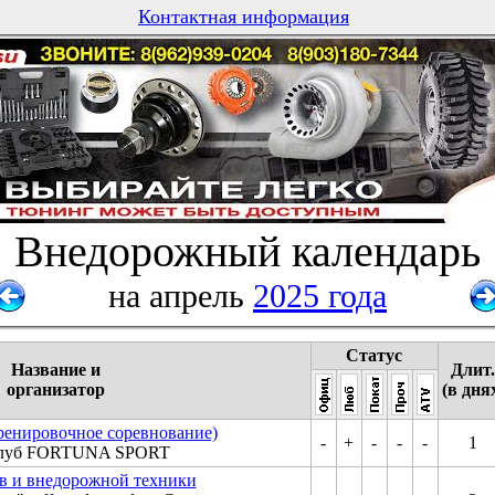
Контактная информация
Внедорожный календарь
на апрель
2025 года
Статус
Название и
Длит.
организатор
(в дня
ренировочное соревнование)
-
+
-
-
-
1
клуб FORTUNA SPORT
в и внедорожной техники