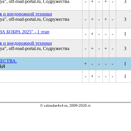
", off-road-portal.ru, Содружества
-
+
-
+
-
3
в и внедорожной техники
", off-road-portal.ru, Содружества
-
+
-
+
-
3
А БОБРА 2025" - 1 этап
-
+
-
-
-
1
в и внедорожной техники
", off-road-portal.ru, Содружества
-
+
-
+
-
3
ЖЕСТВА.
+
-
-
-
-
1
ЬЯ
-
+
-
-
-
1
© calendar4x4.ru, 2009-2026 гг.