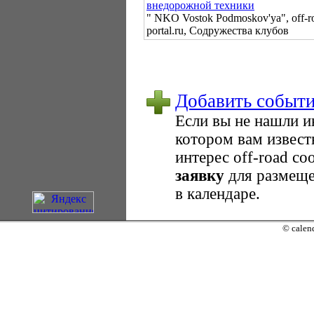
внедорожной техники
" NKO Vostok Podmoskov'ya", off-r
portal.ru, Содружества клубов
Добавить событ
Если вы не нашли 
котором вам извест
интерес оff-road с
заявку
для размеще
в календаре.
© calend